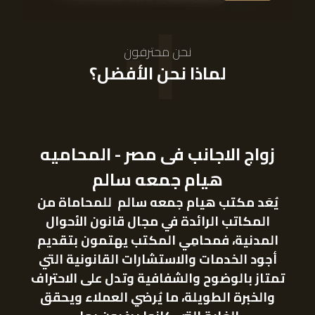
٠١
نحن محترفون
لماذا نحن الأفضل؟
زواج الاجانب فى مصر - المحاميه
هيام جمعه سالم
يُعَد مكتب هيام
جمعه
سالم للمحاماة من
المكاتب الرائدة في مجال قانون الأحوال
المدنية
، فمحامِي المكتب يهتمون بتقديم
أجود الخدمات والاستشارات
القانونية
التي
تمتاز بالوضوح والشفافية وتدل على الاحتراف
والخبرة الطويلة، ما يُرضي العملاء ويحقق