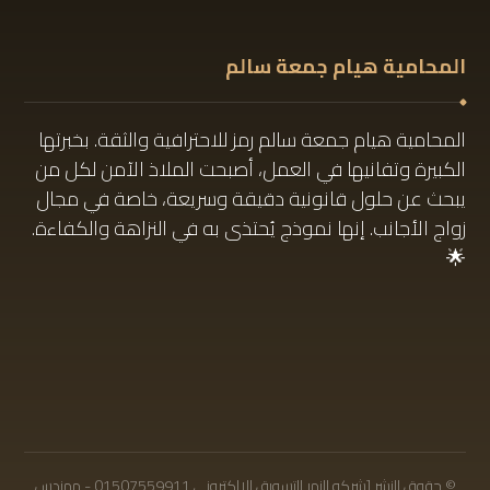
المحامية هيام جمعة سالم
المحامية هيام جمعة سالم رمز للاحترافية والثقة. بخبرتها
الكبيرة وتفانيها في العمل، أصبحت الملاذ الآمن لكل من
يبحث عن حلول قانونية دقيقة وسريعة، خاصة في مجال
زواج الأجانب. إنها نموذج يُحتذى به في النزاهة والكفاءة.
🌟
01061680444
البريد الإلكتروني: info@hayamgomaa.net
© حقوق النشر [شركه النمر للتسويق الالكترونى 01507559911 - مهندس