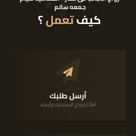
٠٣
جمعه سالم
كيف
تعمل
؟
أرسل طلبك
املأ نموذج الاستشارة وأرسله