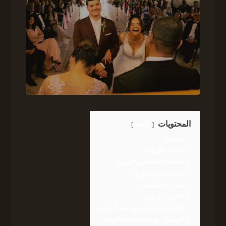
المحتويات
إخفاء
1
مقدمة
2
الإعداد للزواج
3
متطلبات تسجيل الزواج
4
اختيار مكان الزواج
5
تعيين الشاهدين
6
تكاليف الزواج
7
الإجراءات القانونية بعد الزواج
8
التعامل مع العقبات القانونية