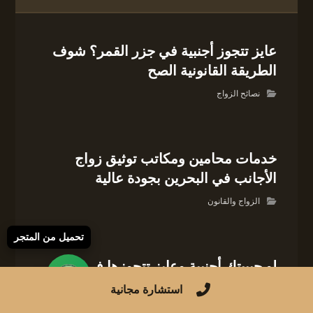
عايز تتجوز أجنبية في جزر القمر؟ شوف
الطريقة القانونية الصح
نصائح الزواج
خدمات محامين ومكاتب توثيق زواج
الأجانب في البحرين بجودة عالية
الزواج والقانون
تحميل من المتجر
لو حبيبتك أجنبية وعايز تتجوزها في
المغرب، اعرف الشروط هنا!
استشارة مجانية
العلاقات والزواج