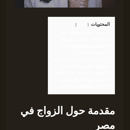
المحتويات
إخفاء
1
مقدمة حول الزواج في مصر
2
الإجراءات الأساسية للزواج
3
المستندات المطلوبة للزواج
4
التحضير للاحتفال
5
خطوات عقد الزواج أمام الموثق
6
التوثيق القانوني لعقد الزواج
7
الحقوق والواجبات بعد الزواج
8
تجارب ملهمة لأزواج مصريين
9
خاتمة ونصائح للزواج الناجح
مقدمة حول الزواج في
مصر