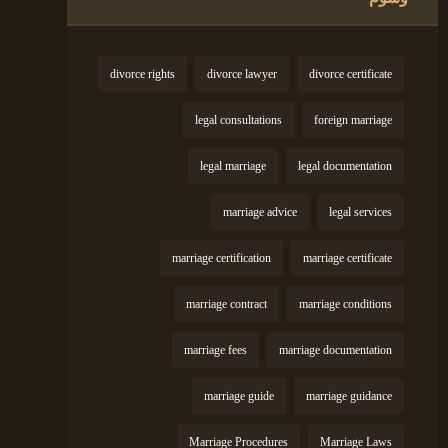
divorce rights
divorce lawyer
divorce certificate
legal consultations
foreign marriage
legal marriage
legal documentation
marriage advice
legal services
marriage certification
marriage certificate
marriage contract
marriage conditions
marriage fees
marriage documentation
marriage guide
marriage guidance
Marriage Procedures
Marriage Laws