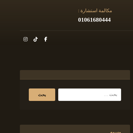
مكالمة استشارة :
01061680444
وسوم