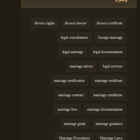
divorce rights
divorce lawyer
divorce certificate
legal consultations
foreign marriage
legal marriage
legal documentation
marriage advice
legal services
marriage certification
marriage certificate
marriage contract
marriage conditions
marriage fees
marriage documentation
marriage guide
marriage guidance
Marriage Procedures
Marriage Laws