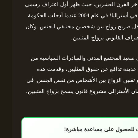
 أواخر القرن العشرين، حيث ظهر أول اعتراف رسمي
بالحب ما يعرفش جنسية.. لكن القانون ليه كلمته في أستراليا! في عام 2004 عندما أدخلت الحكومة
بشكل صريح زواج بين شخصين مختلفي الجنس. وكان
عتراف القانوني بزواج المثليين.
صعيد المجتمع المدني والمبادرات السياسية من
ت عديدة تدافع عن حقوق المثليين، وقدمت هذه
 نحو تقنين الزواج بين الأشخاص من نفس الجنس. في
رلمان الأسترالي مشروع قانون يسمح بزواج المثليين،
اب للحصول على مساعدة مباشرة!