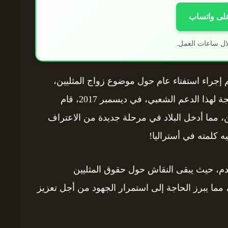
على واتساب
ال ساعات العمل.
لقانوني حتى عام 2017، عندما تم إجراء استفتاء عام حول موضوع زواج المثليين،
والذي أظهر تأييدًا ساحقًا للمساواة في الزواج. نتيجة لهذا الدعم الشعبي، في ديسمبر 2017، قام
يين، مما أدخل البلاد في مرحلة جديدة من الاعتراف
ه كلمته في أستراليا!
تقدم، حيث يبقى النقاش حول حقوق المثليين
مما يبرز الحاجة إلى استمرار الجهود من أجل تعزيز