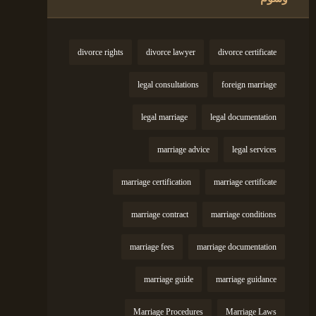
divorce rights
divorce lawyer
divorce certificate
legal consultations
foreign marriage
legal marriage
legal documentation
marriage advice
legal services
marriage certification
marriage certificate
marriage contract
marriage conditions
marriage fees
marriage documentation
marriage guide
marriage guidance
Marriage Procedures
Marriage Laws