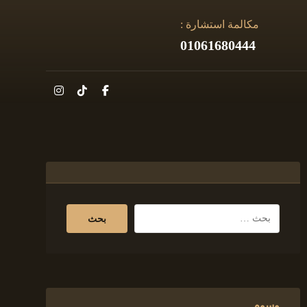
مكالمة استشارة :
01061680444
وسوم