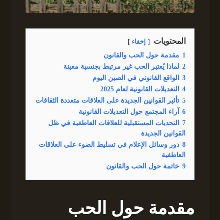
المحتويات
إخفاء
1
مقدمة حول الحب والقانون
2
لماذا يُعتبر الحب غير مرتبط بجنسية معينة
3
الواقع القانوني في الصين اليوم
4
التعديلات القانونية لعام 2025
5
تأثير القوانين الجديدة على العلاقات متعددة الثقافات
6
آراء المجتمع حول التعديلات القانونية
7
التحديات المستقبلية للعلاقات العاطفية في ظل
القوانين الجديدة
8
دور وسائل الإعلام في تسليط الضوء على العلاقات
العاطفية
9
خاتمة حول الحب والقانون
مقدمة حول الحب