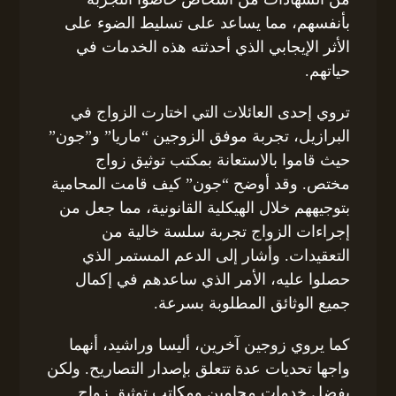
بأنفسهم، مما يساعد على تسليط الضوء على
الأثر الإيجابي الذي أحدثته هذه الخدمات في
حياتهم.
تروي إحدى العائلات التي اختارت الزواج في
البرازيل، تجربة موفق الزوجين “ماريا” و”جون”
حيث قاموا بالاستعانة بمكتب توثيق زواج
مختص. وقد أوضح “جون” كيف قامت المحامية
بتوجيههم خلال الهيكلية القانونية، مما جعل من
إجراءات الزواج تجربة سلسة خالية من
التعقيدات. وأشار إلى الدعم المستمر الذي
حصلوا عليه، الأمر الذي ساعدهم في إكمال
جميع الوثائق المطلوبة بسرعة.
كما يروي زوجين آخرين، أليسا وراشيد، أنهما
واجها تحديات عدة تتعلق بإصدار التصاريح. ولكن
بفضل خدمات محامين ومكاتب توثيق زواج