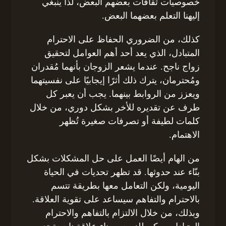
خصوصيات ثقافات بعضهم البعض، لذا ينبغي
إليهنا التعلم بعضهما البعض.
كذلك، من الضروري الحفاظ على الاحترام
المتبادل، الذي يعد أحد أهم العوامل لتحقيق
زواج ناجح. عندما يشعر الزوجان بأنهما مُقدران
ومُحترمان، يترك ذلك أثرًا إيجابيًا على نفسيتهما
ويعزز من الروابط بينهما. يجب أن يعبر كل
طرف عن تقديره للأخر بشكل دوري، من خلال
كلمات لطيفة أو تصرفات صغيرة تُظهر
الاهتمام.
من الهام أيضًا العمل على حل المشكلات بشكل
بنّاء عند حدوثها. قد تظهر تحديات في الحياة
اليومية، ولكن التعامل معها بطريقة تتسم
بالاحترام والتفاهم سيساعد على تقوية العلاقة.
وبذلك، من خلال الالتزام بالتفاهم والاحترام