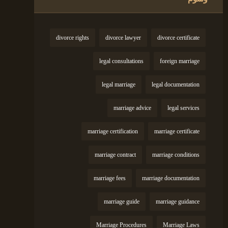
divorce rights
divorce lawyer
divorce certificate
legal consultations
foreign marriage
legal marriage
legal documentation
marriage advice
legal services
marriage certification
marriage certificate
marriage contract
marriage conditions
marriage fees
marriage documentation
marriage guide
marriage guidance
Marriage Procedures
Marriage Laws