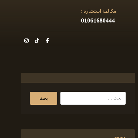
مكالمة استشارة :
01061680444
وسوم