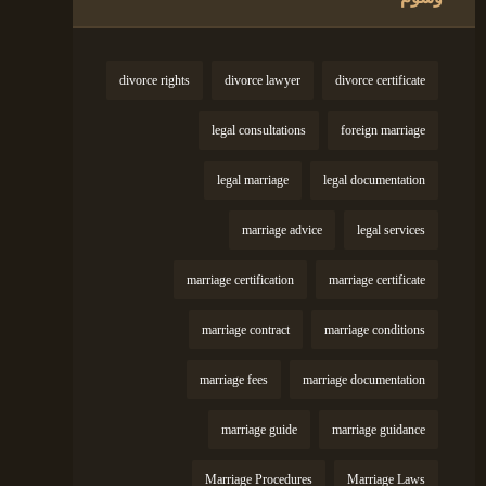
divorce rights
divorce lawyer
divorce certificate
legal consultations
foreign marriage
legal marriage
legal documentation
marriage advice
legal services
marriage certification
marriage certificate
marriage contract
marriage conditions
marriage fees
marriage documentation
marriage guide
marriage guidance
Marriage Procedures
Marriage Laws