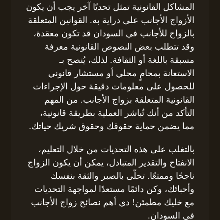
المشاكل القانونية تمثل تحديًا آخر يجب أن يكون
الأزواج الأجانب على دراية به. القوانين المتعلقة
بالزواج للأجانب في السودان قد تكون معقدة،
وقد تتطلب بعض النصوص القانونية معرفة
مسبقة باللغة أو الثقافة. لذلك، يُنصح بـ
الاستعانة بمحامٍ محلي أو مستشار قانوني
للحصول على معلومات دقيقة حول الإجراءات
القانونية المتعلقة بزواج الأجانب. من المهم
التأكد من أنك تُباشر العملية بطريقة قانونية،
مما يضمن حماية حقوقك وحقوق شريك حياتك.
بالتغلب على هذه التحديات من خلال التعليم،
الانفتاح والتقدير المتبادل، يمكن أن يكون الزواج
ناجحًا وممتعًا. تحلّى بالصبر والثقة بنفسك
وأحبائك، وكن دائمًا مستعدًا لمواجهة التحديات
مع خليك مطمئن! دي أهم نصائح زواج الأجانب
في السودان.