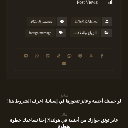
Post Views:
182
ElNeMR Ahmed
ديسمبر 6, 2025
الزواج والعلاقات
foreign marriage
سابق
لو حبيبتك أجنبية وعايز تتجوزها في إسبانيا، اعرف الشروط هنا!
التالي
عايز توثق جوازك من أجنبية في هولندا? إحنا نساعدك خطوة
بخطوة