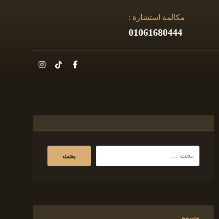
مكالمة استشارة :
01061680444
وسوم