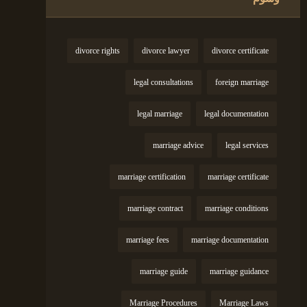
divorce rights
divorce lawyer
divorce certificate
legal consultations
foreign marriage
legal marriage
legal documentation
marriage advice
legal services
marriage certification
marriage certificate
marriage contract
marriage conditions
marriage fees
marriage documentation
marriage guide
marriage guidance
Marriage Procedures
Marriage Laws