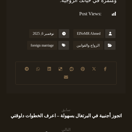
ومثمرة في حياتك الزوجية.
Post Views:
329
ElNeMR Ahmed
نوفمبر 6, 2025
الزواج والقوانين
foreign marriage
سابق
اتجوز أجنبية في البرتغال بسهولة – اعرف الخطوات دلوقتي
التالي