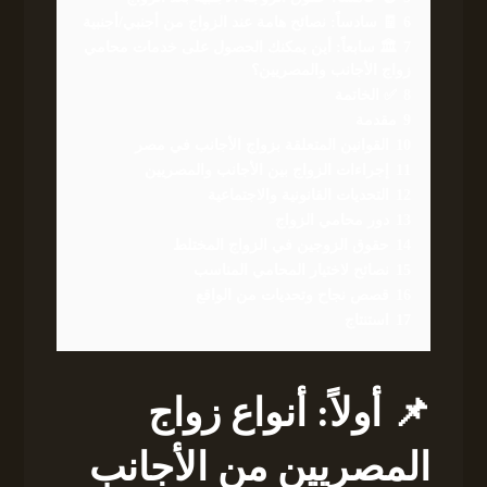
6
🧾 سادساً: نصائح هامة عند الزواج من أجنبي/أجنبية
7
🏛️ سابعاً: أين يمكنك الحصول على خدمات محامي
زواج الأجانب والمصريين؟
8
✅ الخاتمة
9
مقدمة
10
القوانين المتعلقة بزواج الأجانب في مصر
11
إجراءات الزواج بين الأجانب والمصريين
12
التحديات القانونية والاجتماعية
13
دور محامي الزواج
14
حقوق الزوجين في الزواج المختلط
15
نصائح لاختيار المحامي المناسب
16
قصص نجاح وتحديات من الواقع
17
استنتاج
📌 أولاً: أنواع زواج
المصريين من الأجانب