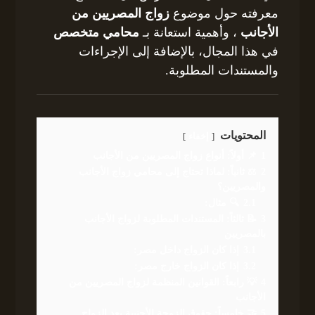
معرفته حول موضوع
زواج المصريين من
الأجانب
، وأهمية استعانة بـ
محامي متخصص
في هذا المجال، بالإضافة إلى الإجراءات
والمستندات المطلوبة.
المحتويات
إخفاء
1
📌 أولاً: أنواع زواج المصريين من الأجانب
2
⚖️ ثانياً: لماذا تحتاج إلى محامي زواج الأجانب
والمصريين؟
2.1
🔍 مثال:
3
📝 ثالثاً: المستندات المطلوبة لزواج الأجانب
بالمصريين
3.1
إذا كان الزواج داخل مصر:
3.2
إذا كان الزواج خارج مصر:
4
💡 رابعاً: القوانين المنظمة لزواج المصريين من
الأجانب
5
🤝 خامساً: حقوق الزوجة الأجنبية بعد الزواج