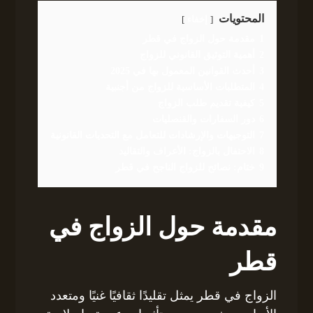
المحتويات
إخفاء
1
مقدمة حول الزواج في قطر
2
أهمية التوثيق القانوني للزواج
3
أحدث القوانين المعمول بها في 2025
4
المتطلبات الأساسية للزواج من أجنبية
5
كيفية تقديم طلب الزواج
6
دور السفارات والقنصليات
7
التوجيهات والإرشادات للتعامل مع التحديات القانونية
8
الاحتفال بالزواج: الأعراف والتقاليد
9
ختام: نصائح للزواج الناجح في قطر
مقدمة حول الزواج في
قطر
الزواج في قطر يمثل تقليدًا ثقافيًا غنيًا ومتعدد