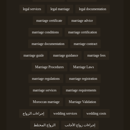
legal services
legal marriage
legal documentation
marriage certificate
marriage advice
marriage conditions
marriage certification
marriage documentation
marriage contract
marriage guide
marriage guidance
marriage fees
Marriage Procedures
Marriage Laws
marriage regulations
marriage registration
marriage services
marriage requirements
Moroccan marriage
Marriage Validation
wedding costs
wedding services
إجراءات الزواج
إجراءات زواج الأجانب
الزواج المختلط