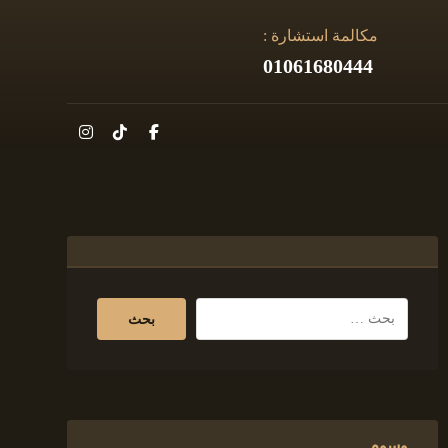
مكالمة استشارة :
01061680444
وسوم