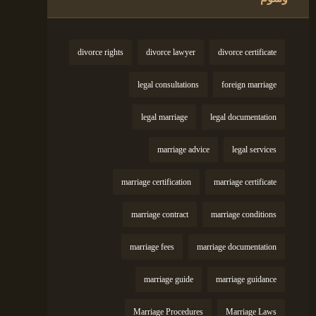
divorce rights
divorce lawyer
divorce certificate
legal consultations
foreign marriage
legal marriage
legal documentation
marriage advice
legal services
marriage certification
marriage certificate
marriage contract
marriage conditions
marriage fees
marriage documentation
marriage guide
marriage guidance
Marriage Procedures
Marriage Laws