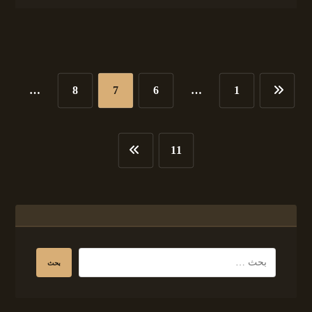
…
8
7
6
…
1
11