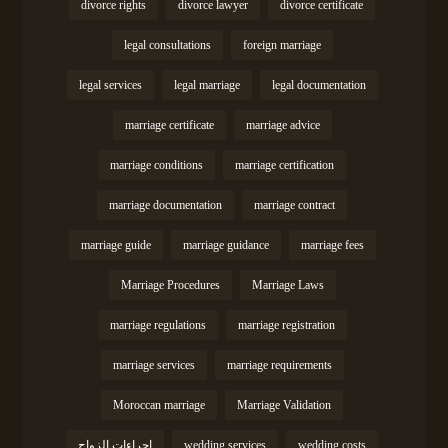
divorce rights
divorce lawyer
divorce certificate
legal consultations
foreign marriage
legal services
legal marriage
legal documentation
marriage certificate
marriage advice
marriage conditions
marriage certification
marriage documentation
marriage contract
marriage guide
marriage guidance
marriage fees
Marriage Procedures
Marriage Laws
marriage regulations
marriage registration
marriage services
marriage requirements
Moroccan marriage
Marriage Validation
wedding costs
wedding services
إجراءات الزواج