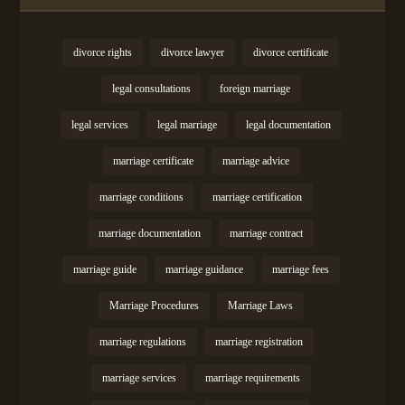
divorce rights
divorce lawyer
divorce certificate
legal consultations
foreign marriage
legal services
legal marriage
legal documentation
marriage certificate
marriage advice
marriage conditions
marriage certification
marriage documentation
marriage contract
marriage guide
marriage guidance
marriage fees
Marriage Procedures
Marriage Laws
marriage regulations
marriage registration
marriage services
marriage requirements