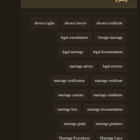
divorce rights
divorce lawyer
divorce certificate
legal consultations
foreign marriage
legal marriage
legal documentation
marriage advice
legal services
marriage certification
marriage certificate
marriage contract
marriage conditions
marriage fees
marriage documentation
marriage guide
marriage guidance
Marriage Procedures
Marriage Laws