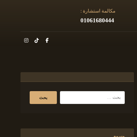
مكالمة استشارة :
01061680444
وسوم