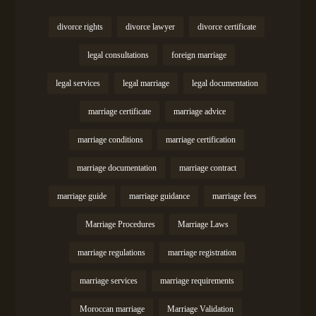
divorce rights
divorce lawyer
divorce certificate
legal consultations
foreign marriage
legal services
legal marriage
legal documentation
marriage certificate
marriage advice
marriage conditions
marriage certification
marriage documentation
marriage contract
marriage guide
marriage guidance
marriage fees
Marriage Procedures
Marriage Laws
marriage regulations
marriage registration
marriage services
marriage requirements
Moroccan marriage
Marriage Validation