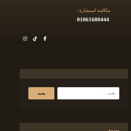
مكالمة استشارة :
01061680444
وسوم