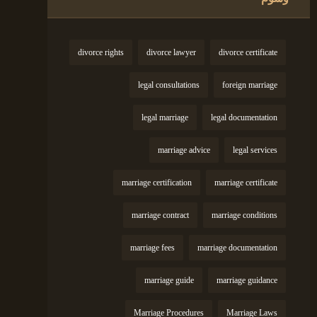
divorce rights
divorce lawyer
divorce certificate
legal consultations
foreign marriage
legal marriage
legal documentation
marriage advice
legal services
marriage certification
marriage certificate
marriage contract
marriage conditions
marriage fees
marriage documentation
marriage guide
marriage guidance
Marriage Procedures
Marriage Laws