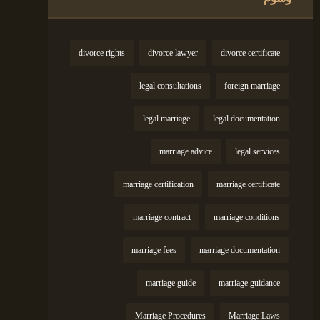
divorce rights
divorce lawyer
divorce certificate
legal consultations
foreign marriage
legal marriage
legal documentation
marriage advice
legal services
marriage certification
marriage certificate
marriage contract
marriage conditions
marriage fees
marriage documentation
marriage guide
marriage guidance
Marriage Procedures
Marriage Laws