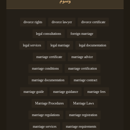
وسوم
divorce rights
divorce lawyer
divorce certificate
legal consultations
foreign marriage
legal services
legal marriage
legal documentation
marriage certificate
marriage advice
marriage conditions
marriage certification
marriage documentation
marriage contract
marriage guide
marriage guidance
marriage fees
Marriage Procedures
Marriage Laws
marriage regulations
marriage registration
marriage services
marriage requirements