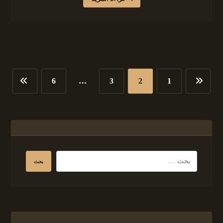
6
…
3
2
1