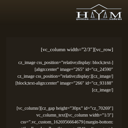
[vc_row][vc_column width=”2/3″]
[cz_image css_position=”relative;display: block;text-
align:center” image=”265″ id=”cz_24590″]
[/cz_image][cz_image css_position=”relative;display:
block;text-align:center” image=”266″ id=”cz_93188″]
[/cz_image]
[cz_gap height=”30px” id=”cz_70269″][/vc_column]
[vc_column width=”1/3″][vc_column_text
css=”.vc_custom_1626956664679{margin-bottom: