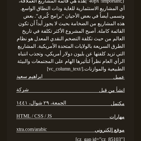
40px !important;}”]هذه هي قائمة المشاريع العملاقة،
أي المشاريع الاستثمارية للغاية وذات النطاق الواسع.
وتسمى أيضاً في بعض الأحيان “برامج كُبرى”. بعض
هذه المشاريع من الضخامة بحيث لا يجوز أبداً أن تكون
القائمة كاملة. أصبح المشروع الأكثر تكلفة في تاريخ
العالم من حيث تكلفة التضخم النقدي المعدل هو نظام
الطرق السريعة بالولايات المتحدة الأمريكية. المشاريع
التي تزيد كلفتها عن بليون دولار أمريكي، وتجذب انتباه
الرأي العام نظراً لتأثيرها الهام على المجتمعات والبيئة
الطبيعية والموازنات.[/vc_column_text]
ابراهيم سعيد
عميل
شركة
انشأ من قبل
الجمعة، ٢٩ شوال، ١٤٤١
مكتمل
HTML / CSS / JS
مهارات
xtra.com/arabic
موقع إلكتروني
[cz_gap id=”cz_85103″]