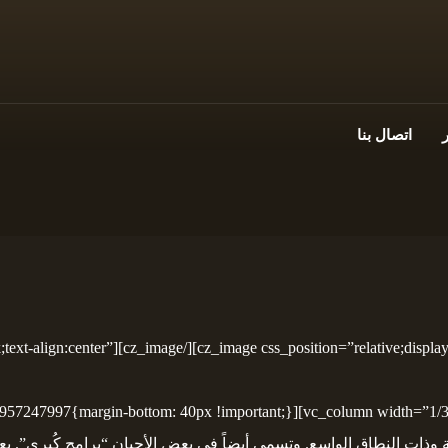
اتصال بنا
tion=”relative;display: block;text-align:center”
ية وذات النطاق الواسع. وتسمى أيضاً في بعض الأحيان “برامج كُبرى”. ب