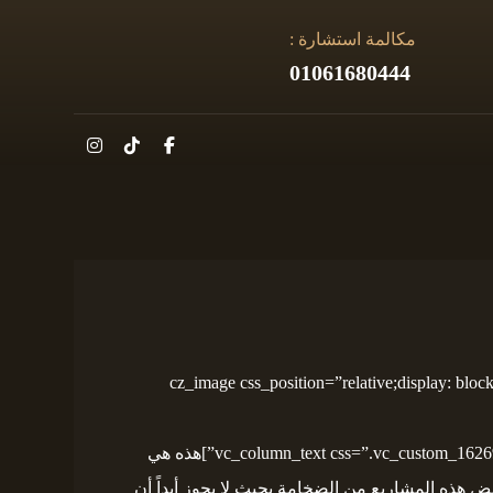
مكالمة استشارة :
01061680444
[cz_image css_position=”relative;display: block;text-align:center” image=”265″ id=”cz_21028″][/cz_image][cz_image css_posi
[cz_gap height=”30px” id=”cz_94173″][/vc_column][vc_column width=”1/3″][vc_column_text css=”.vc_custom_1626957247997{margin-bottom: 40px !important;}”]هذه هي
عض هذه المشاريع من الضخامة بحيث لا يجوز أبداً أن