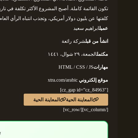
تكون القائمة كاملة. أصبح المشروع الأكثر تكلفة في تار
كلفتها عن بليون دولار أمريكي، وتجذب انتباه الرأي العام نظراً ل
عميل
ابراهيم سعيد
انشأ من قبل
شركة رائعة
مكتمل
الجمعة، ٢٩ شوال، ١٤٤١
مهارات
HTML / CSS / JS
موقع إلكتروني
xtra.com/arabic
[cz_gap id=”cz_84963″]
المعاينة الحية
المعاينة الحية
[/vc_column][/vc_row]
ت