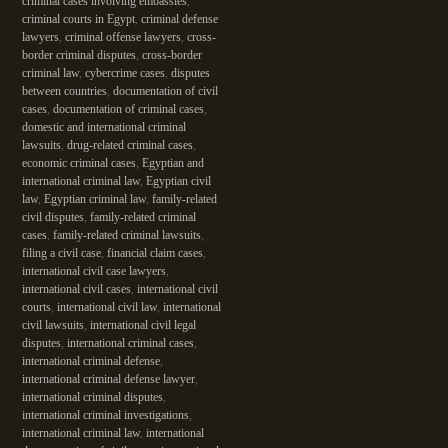
criminal cases involving embassies
,
criminal courts in Egypt
,
criminal defense
lawyers
,
criminal offense lawyers
,
cross-
border criminal disputes
,
cross-border
criminal law
,
cybercrime cases
,
disputes
between countries
,
documentation of civil
cases
,
documentation of criminal cases
,
domestic and international criminal
lawsuits
,
drug-related criminal cases
,
economic criminal cases
,
Egyptian and
international criminal law
,
Egyptian civil
law
,
Egyptian criminal law
,
family-related
civil disputes
,
family-related criminal
cases
,
family-related criminal lawsuits
,
filing a civil case
,
financial claim cases
,
international civil case lawyers
,
international civil cases
,
international civil
courts
,
international civil law
,
international
civil lawsuits
,
international civil legal
disputes
,
international criminal cases
,
international criminal defense
,
international criminal defense lawyer
,
international criminal disputes
,
international criminal investigations
,
international criminal law
,
international