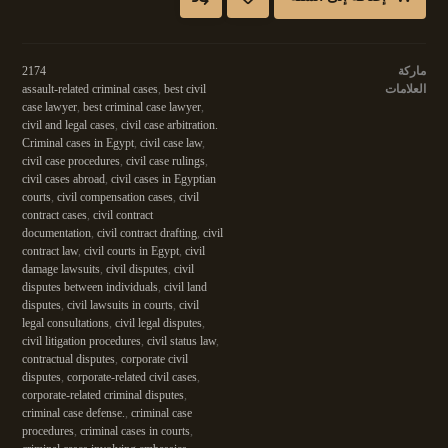
ماركة
2174
العلامات
best civil
,
assault-related criminal cases
case lawyer
,
best criminal case lawyer
,
civil and legal cases
,
civil case arbitration.
Criminal cases in Egypt
,
civil case law
,
civil case procedures
,
civil case rulings
,
civil cases abroad
,
civil cases in Egyptian
courts
,
civil compensation cases
,
civil
contract cases
,
civil contract
documentation
,
civil contract drafting
,
civil
contract law
,
civil courts in Egypt
,
civil
damage lawsuits
,
civil disputes
,
civil
disputes between individuals
,
civil land
disputes
,
civil lawsuits in courts
,
civil
legal consultations
,
civil legal disputes
,
civil litigation procedures
,
civil status law
,
contractual disputes
,
corporate civil
disputes
,
corporate-related civil cases
,
corporate-related criminal disputes
,
criminal case defense.
,
criminal case
procedures
,
criminal cases in courts
,