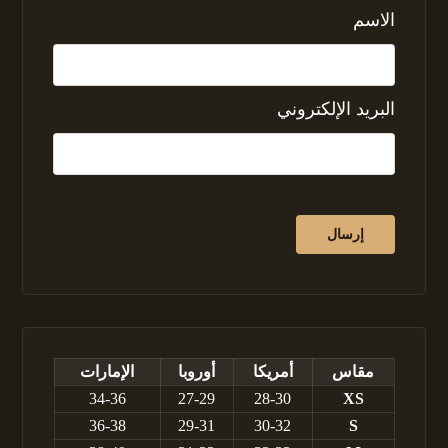
الاسم
البريد الإلكتروني
مقاس
أمريكا
أوروبا
الإمارات
34-36
27-29
28-30
XS
36-38
29-31
30-32
S