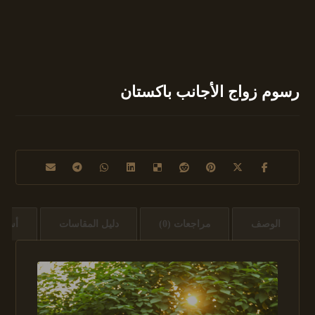
رسوم زواج الأجانب باكستان
الوصف
مراجعات (0)
دليل المقاسات
أسئل