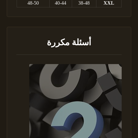
48-50
40-44
38-48
XXL
أسئلة مكررة