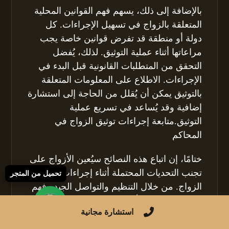
بالإضافة إلى ذلك، يسهم فهم القوانين المحلية
المتعلقة بالزواج في تسهيل الإجراءات. كل
دولة أو منطقة قد تفرض قوانين خاصة يجب
مراعاتها أثناء عملية التوثيق. لذلك، يُفضل
التحقق من المتطلبات القانونية قبل البدء في
الإجراءات. الاطلاع على المعلومات المتعلقة
بالتوثيق يمكن أن يُقلل من الحاجة إلى استشارة
إضافية وقد يُساعد في تسريع عملية
التوثيق.متابعة إجراءات توثيق الزواج في
المحاكم
ختامًا، إن اتباع هذه النصائح سيُعين الأزواج على
تجنب التحديات المحتملة أثناء إجراءات توثيق
تحميل من المتجر
الزواج. من خلال التنظيم والتواصل الجيد وفهم
القوانين، يمكن للأزواج تسهيل العملية بشكل
استشارة مجانية
ملحوظ، مما يوفر وقتهم وجهودهم في
النهاية.متابعة إجراءات توثيق الزواج في