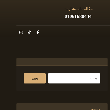
مكالمة استشارة :
01061680444
وسوم