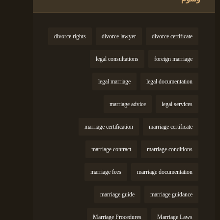
divorce rights
divorce lawyer
divorce certificate
legal consultations
foreign marriage
legal marriage
legal documentation
marriage advice
legal services
marriage certification
marriage certificate
marriage contract
marriage conditions
marriage fees
marriage documentation
marriage guide
marriage guidance
Marriage Procedures
Marriage Laws