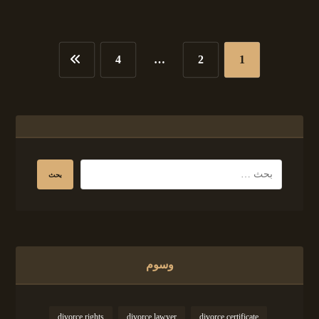
4
…
2
1
وسوم
divorce rights
divorce lawyer
divorce certificate