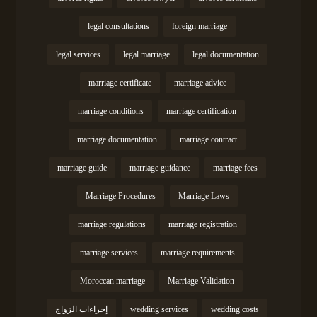
legal consultations
foreign marriage
legal services
legal marriage
legal documentation
marriage certificate
marriage advice
marriage conditions
marriage certification
marriage documentation
marriage contract
marriage guide
marriage guidance
marriage fees
Marriage Procedures
Marriage Laws
marriage regulations
marriage registration
marriage services
marriage requirements
Moroccan marriage
Marriage Validation
wedding costs
wedding services
إجراءات الزواج