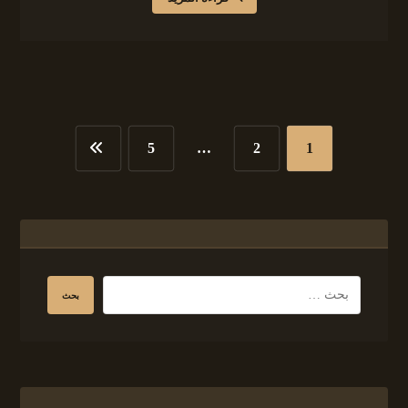
5
…
2
1