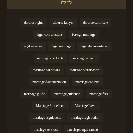
وسوم
divorce rights
divorce lawyer
divorce certificate
legal consultations
foreign marriage
legal services
legal marriage
legal documentation
marriage certificate
marriage advice
marriage conditions
marriage certification
marriage documentation
marriage contract
marriage guide
marriage guidance
marriage fees
Marriage Procedures
Marriage Laws
marriage regulations
marriage registration
marriage services
marriage requirements