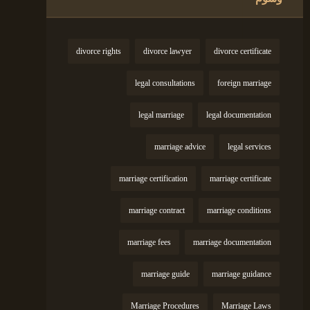
divorce rights
divorce lawyer
divorce certificate
legal consultations
foreign marriage
legal marriage
legal documentation
marriage advice
legal services
marriage certification
marriage certificate
marriage contract
marriage conditions
marriage fees
marriage documentation
marriage guide
marriage guidance
Marriage Procedures
Marriage Laws