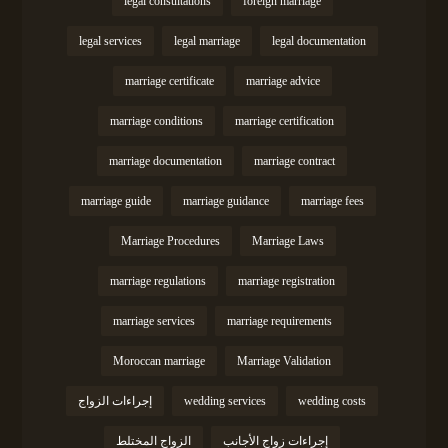
legal consultations
foreign marriage
legal services
legal marriage
legal documentation
marriage certificate
marriage advice
marriage conditions
marriage certification
marriage documentation
marriage contract
marriage guide
marriage guidance
marriage fees
Marriage Procedures
Marriage Laws
marriage regulations
marriage registration
marriage services
marriage requirements
Moroccan marriage
Marriage Validation
wedding costs
wedding services
إجراءات الزواج
إجراءات زواج الأجانب
الزواج المختلط