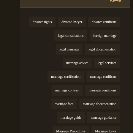
divorce rights
divorce lawyer
divorce certificate
legal consultations
foreign marriage
legal marriage
legal documentation
marriage advice
legal services
marriage certification
marriage certificate
marriage contract
marriage conditions
marriage fees
marriage documentation
marriage guide
marriage guidance
Marriage Procedures
Marriage Laws