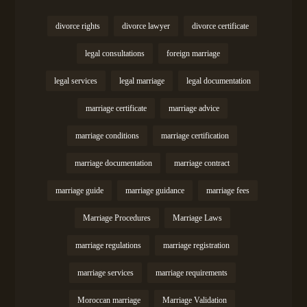
divorce rights
divorce lawyer
divorce certificate
legal consultations
foreign marriage
legal services
legal marriage
legal documentation
marriage certificate
marriage advice
marriage conditions
marriage certification
marriage documentation
marriage contract
marriage guide
marriage guidance
marriage fees
Marriage Procedures
Marriage Laws
marriage regulations
marriage registration
marriage services
marriage requirements
Moroccan marriage
Marriage Validation