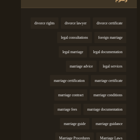
divorce rights
divorce lawyer
divorce certificate
legal consultations
foreign marriage
legal marriage
legal documentation
marriage advice
legal services
marriage certification
marriage certificate
marriage contract
marriage conditions
marriage fees
marriage documentation
marriage guide
marriage guidance
Marriage Procedures
Marriage Laws