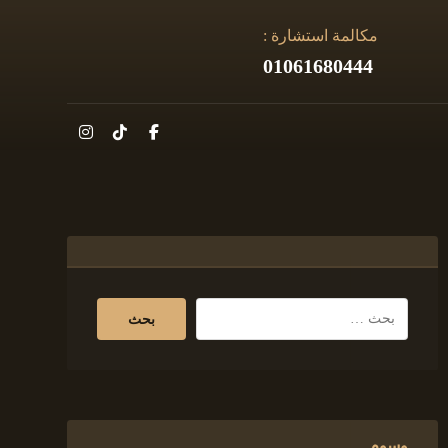
مكالمة استشارة :
01061680444
وسوم