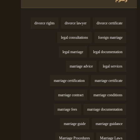
divorce rights
divorce lawyer
divorce certificate
legal consultations
foreign marriage
legal marriage
legal documentation
marriage advice
legal services
marriage certification
marriage certificate
marriage contract
marriage conditions
marriage fees
marriage documentation
marriage guide
marriage guidance
Marriage Procedures
Marriage Laws