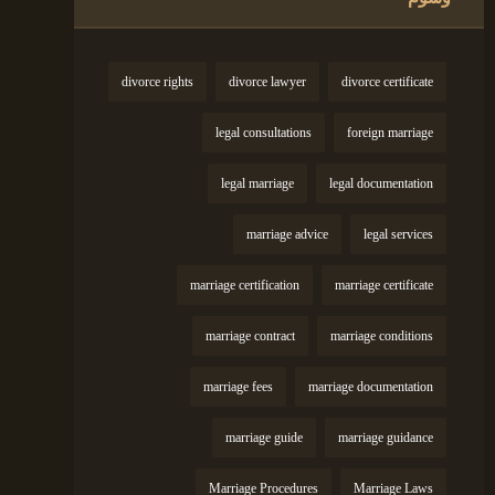
divorce rights
divorce lawyer
divorce certificate
legal consultations
foreign marriage
legal marriage
legal documentation
marriage advice
legal services
marriage certification
marriage certificate
marriage contract
marriage conditions
marriage fees
marriage documentation
marriage guide
marriage guidance
Marriage Procedures
Marriage Laws