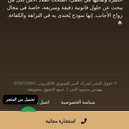
يبحث عن حلول قانونية دقيقة وسريعة، خاصة في مجال
زواج الأجانب. إنها نموذج يُحتذى به في النزاهة والكفاءة.
🌟
01061680444
البريد الإلكتروني: info@hayamgomaa.net
© حقوق النشر [شركه النمر للتسويق الالكترونى 01507559911 -
مهندس محمود النمر ]. جميع الحقوق محفوظة.
تحميل من المتجر
سياسة الخصوصية
اتصل بنا
© 2026 جميع الحقوق محفوظة |
تصميم وتطوير شركه النمر
استشارة مجانية
للتسويق الالكترونى - مهندس محمود النمر