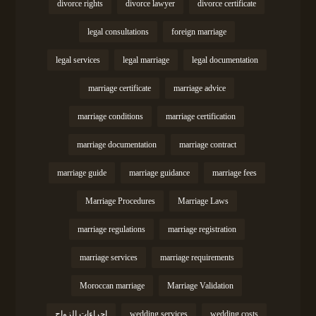
divorce rights
divorce lawyer
divorce certificate
legal consultations
foreign marriage
legal services
legal marriage
legal documentation
marriage certificate
marriage advice
marriage conditions
marriage certification
marriage documentation
marriage contract
marriage guide
marriage guidance
marriage fees
Marriage Procedures
Marriage Laws
marriage regulations
marriage registration
marriage services
marriage requirements
Moroccan marriage
Marriage Validation
wedding costs
wedding services
إجراءات الزواج