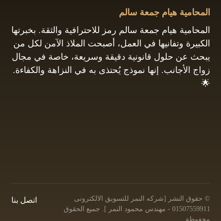
المحامية هيام جمعة سالم
المحامية هيام جمعة سالم رمز للاحترافية والثقة. بخبرتها
الكبيرة وتفانيها في العمل، أصبحت الملاذ الآمن لكل من
يبحث عن حلول قانونية دقيقة وسريعة، خاصة في مجال
زواج الأجانب. إنها نموذج يُحتذى به في النزاهة والكفاءة.
🌟
01061680444
البريد الإلكتروني: info@hayamgomaa.net
© حقوق النشر [شركه النمر للتسويق الالكترونى
اتصل بنا
01507559911 - مهندس محمود النمر ]. جميع الحقوق
محفوظة.