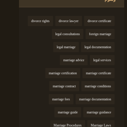
divorce rights
divorce lawyer
divorce certificate
legal consultations
foreign marriage
legal marriage
legal documentation
marriage advice
legal services
marriage certification
marriage certificate
marriage contract
marriage conditions
marriage fees
marriage documentation
marriage guide
marriage guidance
Marriage Procedures
Marriage Laws