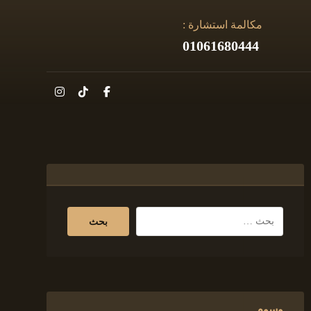
مكالمة استشارة :
01061680444
وسوم