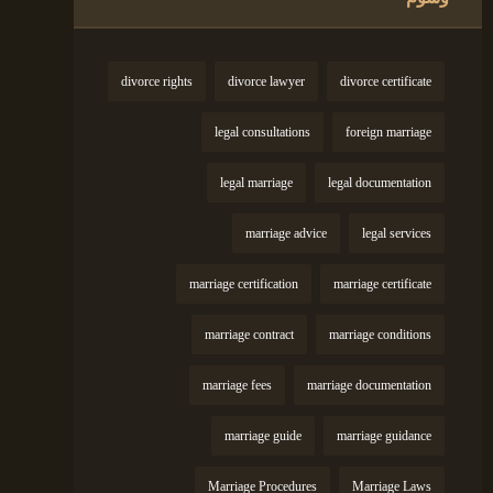
divorce rights
divorce lawyer
divorce certificate
legal consultations
foreign marriage
legal marriage
legal documentation
marriage advice
legal services
marriage certification
marriage certificate
marriage contract
marriage conditions
marriage fees
marriage documentation
marriage guide
marriage guidance
Marriage Procedures
Marriage Laws